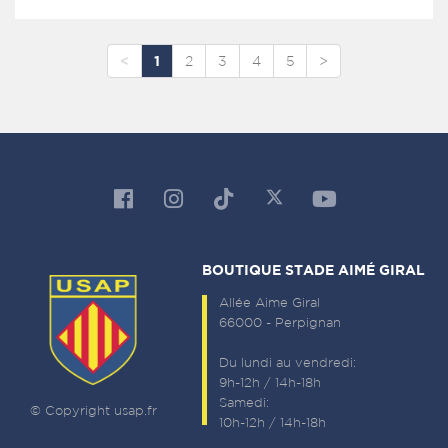
<
1
2
3
4
5
>
BOUTIQUE STADE AIMÉ GIRAL
Allée Aime Giral
66000 - Perpignan
Du lundi au vendredi:
9h-12h / 14h-18h
Samedi:
© Copyright usap.fr
10h-12h / 14h-18h