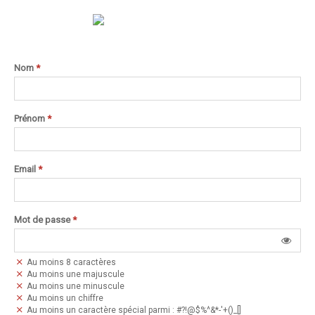
Nom
*
Prénom
*
Email
*
Mot de passe
*
Au moins 8 caractères
Au moins une majuscule
Au moins une minuscule
Au moins un chiffre
Au moins un caractère spécial parmi : #?!@$%^&*-'+()_[]