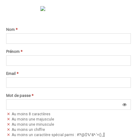
Nom
*
Prénom
*
Email
*
Mot de passe
*
Au moins 8 caractères
Au moins une majuscule
Au moins une minuscule
Au moins un chiffre
Au moins un caractère spécial parmi : #?!@$%^&*-'+()_[]