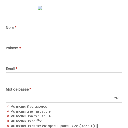
Nom
*
Prénom
*
Email
*
Mot de passe
*
Au moins 8 caractères
Au moins une majuscule
Au moins une minuscule
Au moins un chiffre
Au moins un caractère spécial parmi : #?!@$%^&*-'+()_[]