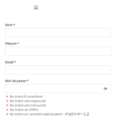
Nom
*
Prénom
*
Email
*
Mot de passe
*
Au moins 8 caractères
Au moins une majuscule
Au moins une minuscule
Au moins un chiffre
Au moins un caractère spécial parmi : #?!@$%^&*-'+()_[]