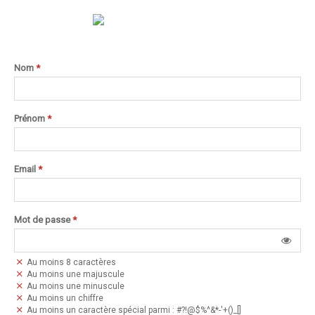
Nom
*
Prénom
*
Email
*
Mot de passe
*
Au moins 8 caractères
Au moins une majuscule
Au moins une minuscule
Au moins un chiffre
Au moins un caractère spécial parmi : #?!@$%^&*-'+()_[]