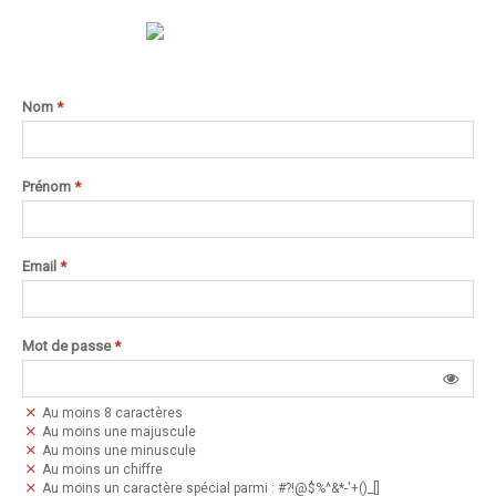
Nom
*
Prénom
*
Email
*
Mot de passe
*
Au moins 8 caractères
Au moins une majuscule
Au moins une minuscule
Au moins un chiffre
Au moins un caractère spécial parmi : #?!@$%^&*-'+()_[]