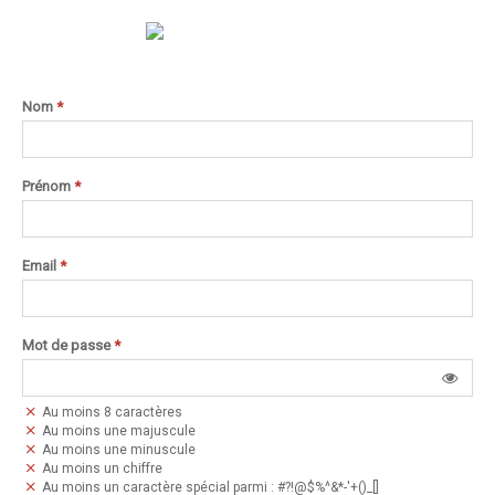
Nom
*
Prénom
*
Email
*
Mot de passe
*
Au moins 8 caractères
Au moins une majuscule
Au moins une minuscule
Au moins un chiffre
Au moins un caractère spécial parmi : #?!@$%^&*-'+()_[]