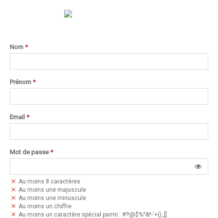
Nom
*
Prénom
*
Email
*
Mot de passe
*
Au moins 8 caractères
Au moins une majuscule
Au moins une minuscule
Au moins un chiffre
Au moins un caractère spécial parmi : #?!@$%^&*-'+()_[]