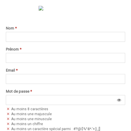
Nom
*
Prénom
*
Email
*
Mot de passe
*
Au moins 8 caractères
Au moins une majuscule
Au moins une minuscule
Au moins un chiffre
Au moins un caractère spécial parmi : #?!@$%^&*-'+()_[]