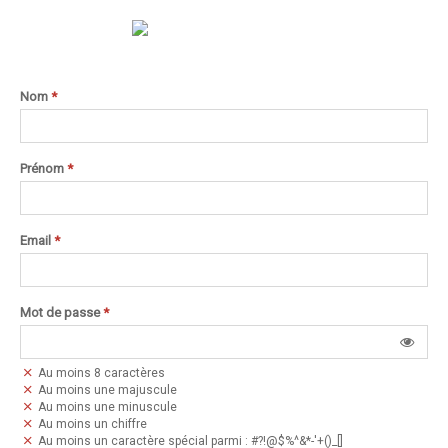
Nom
*
Prénom
*
Email
*
Mot de passe
*
Au moins 8 caractères
Au moins une majuscule
Au moins une minuscule
Au moins un chiffre
Au moins un caractère spécial parmi : #?!@$%^&*-'+()_[]