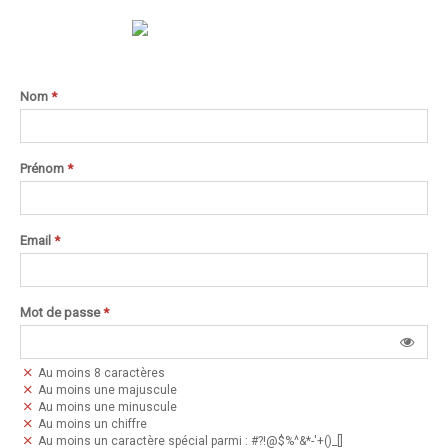
Nom
*
Prénom
*
Email
*
Mot de passe
*
Au moins 8 caractères
Au moins une majuscule
Au moins une minuscule
Au moins un chiffre
Au moins un caractère spécial parmi : #?!@$%^&*-'+()_[]