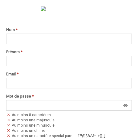
Nom
*
Prénom
*
Email
*
Mot de passe
*
Au moins 8 caractères
Au moins une majuscule
Au moins une minuscule
Au moins un chiffre
Au moins un caractère spécial parmi : #?!@$%^&*-'+()_[]