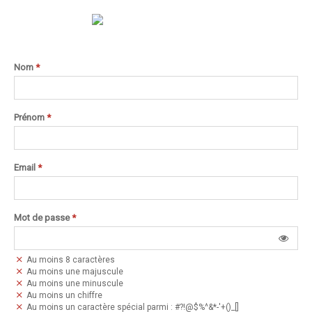
Nom
*
Prénom
*
Email
*
Mot de passe
*
Au moins 8 caractères
Au moins une majuscule
Au moins une minuscule
Au moins un chiffre
Au moins un caractère spécial parmi : #?!@$%^&*-'+()_[]