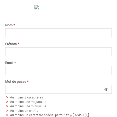
Nom
*
Prénom
*
Email
*
Mot de passe
*
Au moins 8 caractères
Au moins une majuscule
Au moins une minuscule
Au moins un chiffre
Au moins un caractère spécial parmi : #?!@$%^&*-'+()_[]