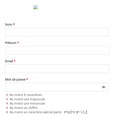
Nom
*
Prénom
*
Email
*
Mot de passe
*
Au moins 8 caractères
Au moins une majuscule
Au moins une minuscule
Au moins un chiffre
Au moins un caractère spécial parmi : #?!@$%^&*-'+()_[]