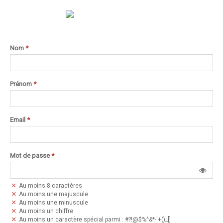
Nom
*
Prénom
*
Email
*
Mot de passe
*
Au moins 8 caractères
Au moins une majuscule
Au moins une minuscule
Au moins un chiffre
Au moins un caractère spécial parmi : #?!@$%^&*-'+()_[]