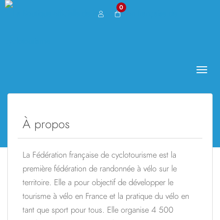
0
Toggl
naviga
À propos
La Fédération française de cyclotourisme est la
première fédération de randonnée à vélo sur le
territoire. Elle a pour objectif de développer le
tourisme à vélo en France et la pratique du vélo en
tant que sport pour tous. Elle organise 4 500