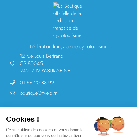
Fédération française de cyclotourisme
12 rue Louis Bertrand
CS 80045
94207 IVRY-SUR-SEINE
01 56 20 88 92
boutique@ffvelo.fr
Cookies !
La Boutique officielle de la Fédération française de cyclotourisme -
Ce site utilise des cookies et vous donne le
2026 - Tous droits réservés
contrôle sur ce que vous souhaitez activer.