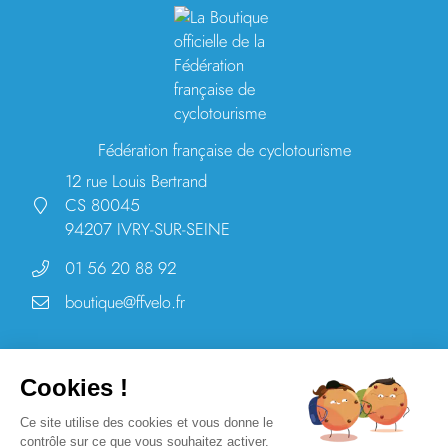
Fédération française de cyclotourisme
12 rue Louis Bertrand
CS 80045
94207 IVRY-SUR-SEINE
01 56 20 88 92
boutique@ffvelo.fr
Cookies !
La Boutique officielle de la Fédération française de cyclotourisme -
Ce site utilise des cookies et vous donne le
2026 - Tous droits réservés
contrôle sur ce que vous souhaitez activer.