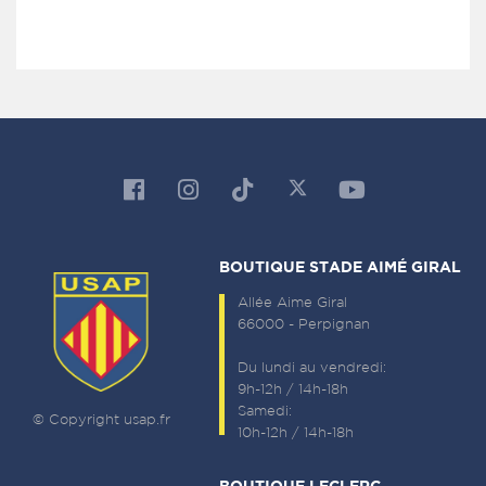
BOUTIQUE STADE AIMÉ GIRAL
Allée Aime Giral
66000 - Perpignan
Du lundi au vendredi:
9h-12h / 14h-18h
Samedi:
© Copyright usap.fr
10h-12h / 14h-18h
BOUTIQUE LECLERC