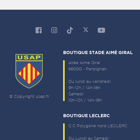
BOUTIQUE STADE AIMÉ GIRAL
Allée Aime Giral
66000 - Perpignan
Du lundi au vendredi:
9h-12h / 14h-18h
Samedi:
© Copyright usap.fr
10h-12h / 14h-18h
BOUTIQUE LECLERC
C.C Polygone nord LECLERC
Du Lundi au Samedi: