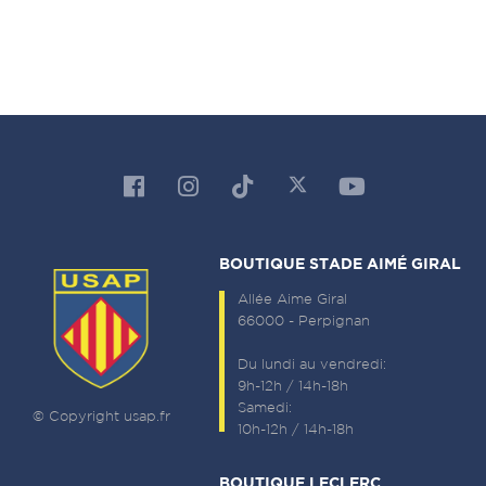
BOUTIQUE STADE AIMÉ GIRAL
Allée Aime Giral
66000 - Perpignan
Du lundi au vendredi:
9h-12h / 14h-18h
Samedi:
© Copyright usap.fr
10h-12h / 14h-18h
BOUTIQUE LECLERC