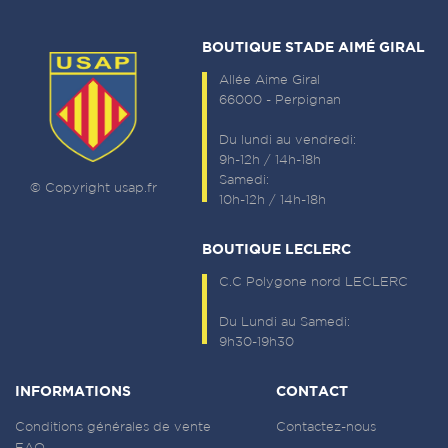
BOUTIQUE STADE AIMÉ GIRAL
Allée Aime Giral
66000 - Perpignan
Du lundi au vendredi:
9h-12h / 14h-18h
Samedi:
© Copyright usap.fr
10h-12h / 14h-18h
BOUTIQUE LECLERC
C.C Polygone nord LECLERC
Du Lundi au Samedi:
9h30-19h30
INFORMATIONS
CONTACT
Conditions générales de vente
Contactez-nous
FAQ