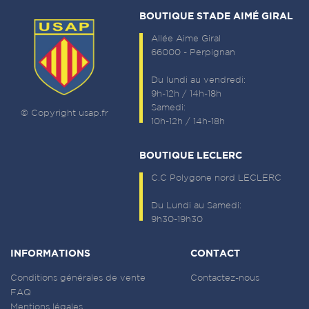
BOUTIQUE STADE AIMÉ GIRAL
Allée Aime Giral
66000 - Perpignan
Du lundi au vendredi:
9h-12h / 14h-18h
Samedi:
© Copyright usap.fr
10h-12h / 14h-18h
BOUTIQUE LECLERC
C.C Polygone nord LECLERC
Du Lundi au Samedi:
9h30-19h30
INFORMATIONS
CONTACT
Conditions générales de vente
Contactez-nous
FAQ
Mentions légales