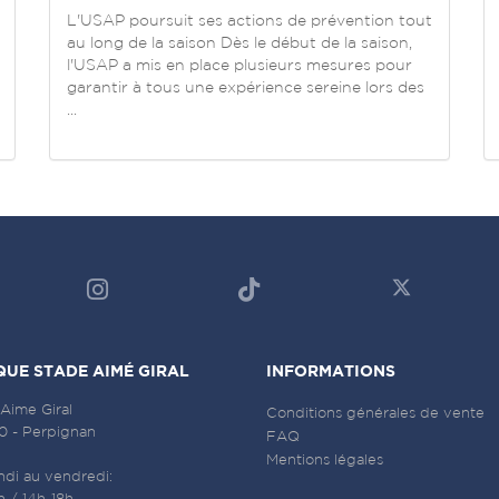
L'USAP poursuit ses actions de prévention tout
au long de la saison Dès le début de la saison,
l'USAP a mis en place plusieurs mesures pour
garantir à tous une expérience sereine lors des
...
QUE STADE AIMÉ GIRAL
INFORMATIONS
 Aime Giral
Conditions générales de vente
 - Perpignan
FAQ
Mentions légales
ndi au vendredi:
h / 14h-18h