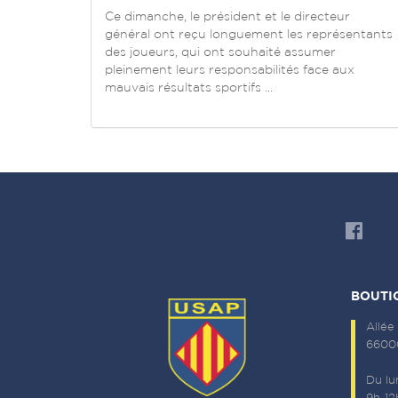
Ce dimanche, le président et le directeur
général ont reçu longuement les représentants
des joueurs, qui ont souhaité assumer
pleinement leurs responsabilités face aux
mauvais résultats sportifs ...
BOUTI
Allée
66000
Du lu
9h-12