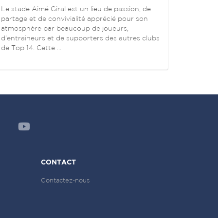
Le stade Aimé Giral est un lieu de passion, de
partage et de convivialité apprécié pour son
atmosphère par beaucoup de joueurs,
d’entraineurs et de supporters des autres clubs
de Top 14. Cette ...
CONTACT
Contactez-nous