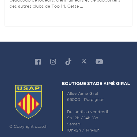
beaucoup de joueurs, d’entraineurs et de supporters
des autres clubs de Top 14. Cette ...
BOUTIQUE STADE AIMÉ GIRAL
Allée Aime Giral
66000 - Perpignan
Du lundi au vendredi:
9h-12h / 14h-18h
Samedi:
© Copyright usap.fr
10h-12h / 14h-18h