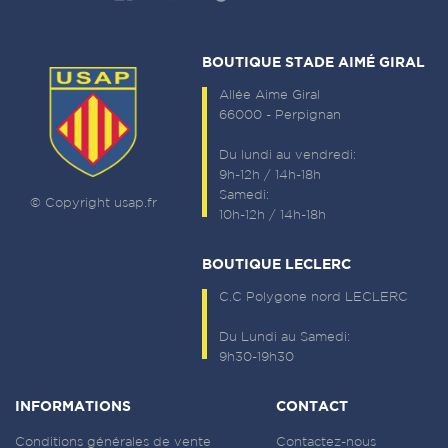
BOUTIQUE STADE AIMÉ GIRAL
Allée Aime Giral
66000 - Perpignan
Du lundi au vendredi:
9h-12h / 14h-18h
Samedi:
© Copyright usap.fr
10h-12h / 14h-18h
BOUTIQUE LECLERC
C.C Polygone nord LECLERC
Du Lundi au Samedi:
9h30-19h30
INFORMATIONS
CONTACT
Conditions générales de vente
Contactez-nous