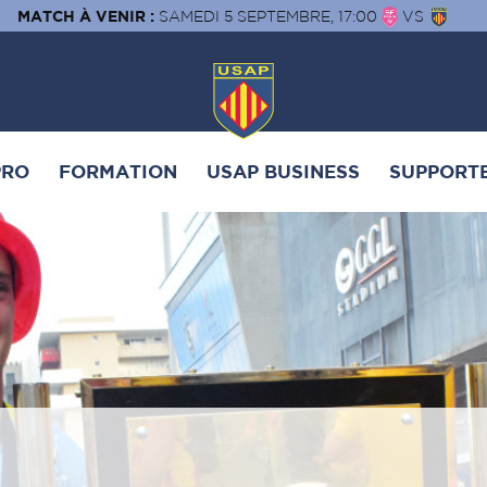
MATCH À VENIR :
SAMEDI 5 SEPTEMBRE, 17:00
VS
PRO
FORMATION
USAP BUSINESS
SUPPORT
COMMERÇANTS SANG ET OR / C
PLAQUETTE HOSPITALI