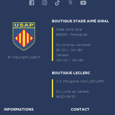
BOUTIQUE STADE AIMÉ GIRAL
Allée Aime Giral
66000 - Perpignan
Du lundi au vendredi:
9h-12h / 14h-18h
Samedi:
© Copyright usap.fr
10h-12h / 14h-18h
BOUTIQUE LECLERC
C.C Polygone nord LECLERC
Du Lundi au Samedi:
9h30-19h30
INFORMATIONS
CONTACT