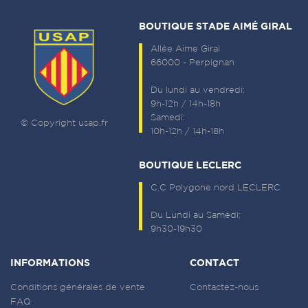
BOUTIQUE STADE AIMÉ GIRAL
Allée Aime Giral
66000 - Perpignan
Du lundi au vendredi:
9h-12h / 14h-18h
Samedi:
© Copyright usap.fr
10h-12h / 14h-18h
BOUTIQUE LECLERC
C.C Polygone nord LECLERC
Du Lundi au Samedi:
9h30-19h30
INFORMATIONS
CONTACT
Conditions générales de vente
Contactez-nous
FAQ