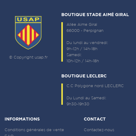
BOUTIQUE STADE AIMÉ GIRAL
Allée Aime Giral
66000 - Perpignan
Du lundi au vendredi:
9h-12h / 14h-18h
Samedi:
© Copyright usap.fr
10h-12h / 14h-18h
BOUTIQUE LECLERC
C.C Polygone nord LECLERC
Du Lundi au Samedi:
9h30-19h30
INFORMATIONS
CONTACT
Conditions générales de vente
Contactez-nous