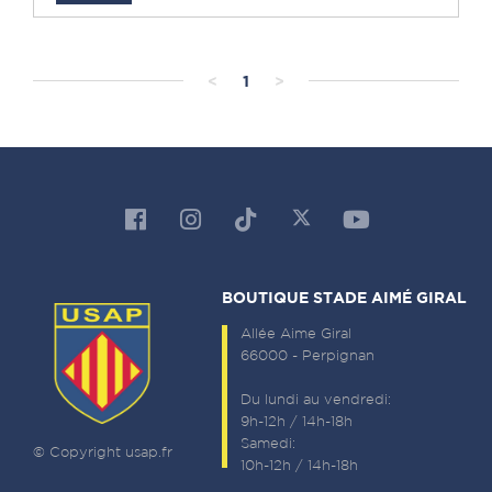
<
1
>
BOUTIQUE STADE AIMÉ GIRAL
Allée Aime Giral
66000 - Perpignan
Du lundi au vendredi:
9h-12h / 14h-18h
Samedi:
© Copyright usap.fr
10h-12h / 14h-18h