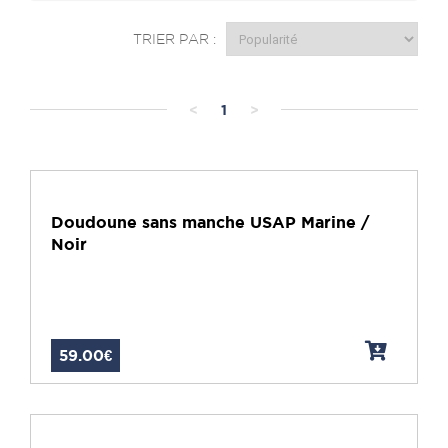
TRIER PAR :
<
1
>
Doudoune sans manche USAP Marine /
Noir
59.00€