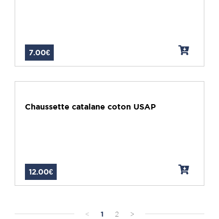
7.00€
Chaussette catalane coton USAP
12.00€
<
1
2
>