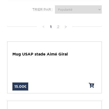
TRIER PAR :
<
1
2
>
Mug USAP stade Aimé Giral
15.00€