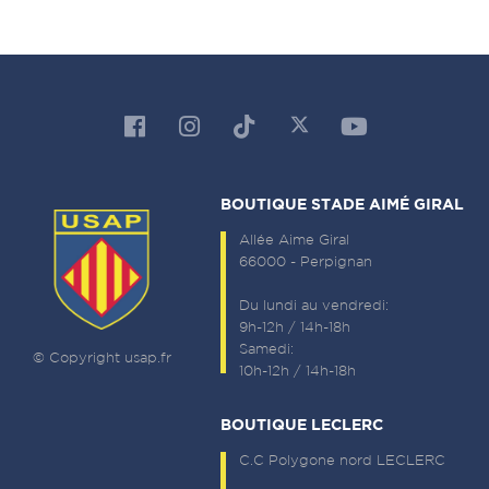
BOUTIQUE STADE AIMÉ GIRAL
Allée Aime Giral
66000 - Perpignan
Du lundi au vendredi:
9h-12h / 14h-18h
Samedi:
© Copyright usap.fr
10h-12h / 14h-18h
BOUTIQUE LECLERC
C.C Polygone nord LECLERC