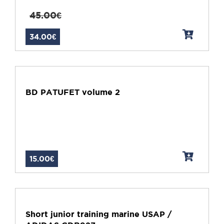
45.00€
34.00€
BD PATUFET volume 2
15.00€
Short junior training marine USAP /