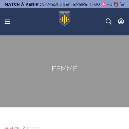
MATCH À VENIR :
SAMEDI 5 SEPTEMBRE, 17:00
VS
FEMME
ACCUEIL
FEMME