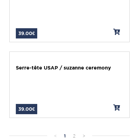
39.00€
Serre-tête USAP / suzanne ceremony
39.00€
<
1
2
>