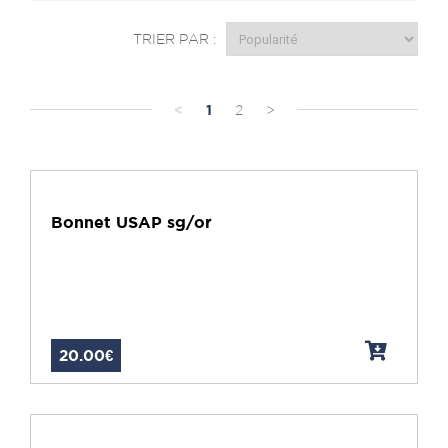
TRIER PAR :
<
1
2
>
Bonnet USAP sg/or
20.00€