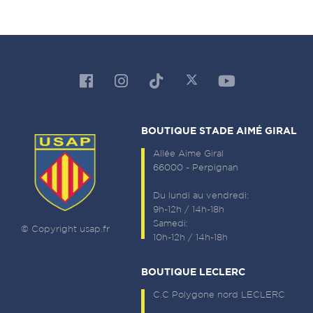
BOUTIQUE STADE AIMÉ GIRAL
Allée Aime Giral
66000 - Perpignan
Du lundi au vendredi:
9h-12h / 14h-18h
Samedi:
© Copyright usap.fr
10h-12h / 14h-18h
BOUTIQUE LECLERC
C.C Polygone nord LECLERC