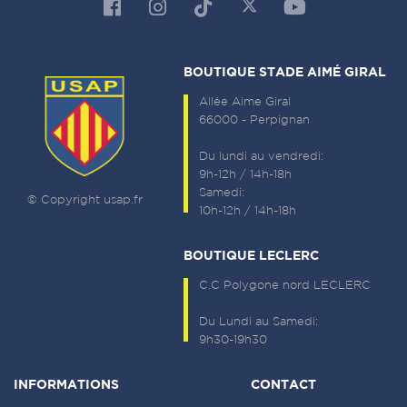
BOUTIQUE STADE AIMÉ GIRAL
Allée Aime Giral
66000 - Perpignan
Du lundi au vendredi:
9h-12h / 14h-18h
Samedi:
© Copyright usap.fr
10h-12h / 14h-18h
BOUTIQUE LECLERC
C.C Polygone nord LECLERC
Du Lundi au Samedi:
9h30-19h30
INFORMATIONS
CONTACT