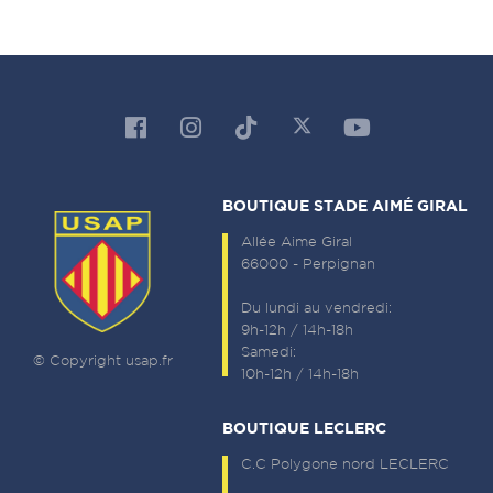
BOUTIQUE STADE AIMÉ GIRAL
Allée Aime Giral
66000 - Perpignan
Du lundi au vendredi:
9h-12h / 14h-18h
Samedi:
© Copyright usap.fr
10h-12h / 14h-18h
BOUTIQUE LECLERC
C.C Polygone nord LECLERC