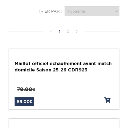
TRIER PAR :
<
1
2
>
Maillot officiel échauffement avant match
domicile Saison 25-26 CDR923
79.00€
59.00€