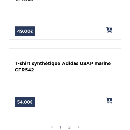
49.00€
T-shirt synthétique Adidas USAP marine
CFR542
54.00€
<
1
2
>